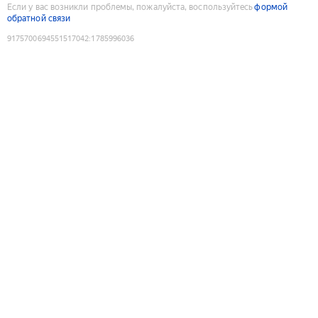
Если у вас возникли проблемы, пожалуйста, воспользуйтесь
формой
обратной связи
9175700694551517042
:
1785996036