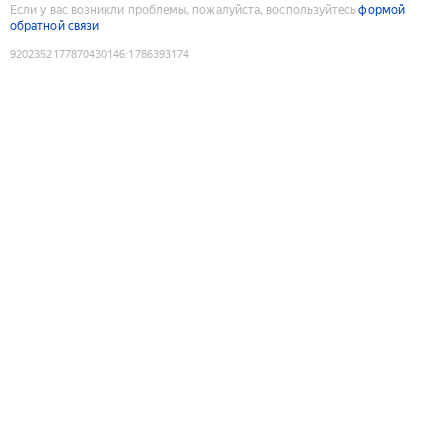
Если у вас возникли проблемы, пожалуйста, воспользуйтесь
формой
обратной связи
9202352177870430146
:
1786393174