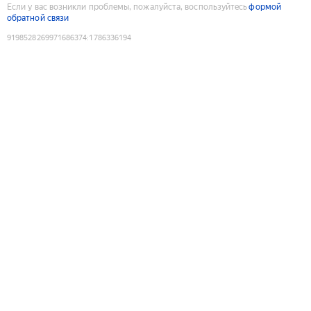
Если у вас возникли проблемы, пожалуйста, воспользуйтесь
формой
обратной связи
9198528269971686374
:
1786336194