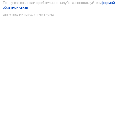
Если у вас возникли проблемы, пожалуйста, воспользуйтесь
формой
обратной связи
9187418091118580646
:
1786170639