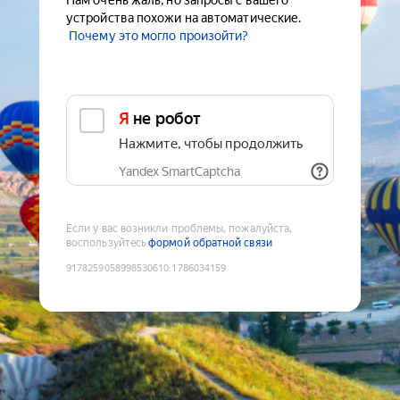
Нам очень жаль, но запросы с вашего
устройства похожи на автоматические.
Почему это могло произойти?
Я не робот
Нажмите, чтобы продолжить
Yandex SmartCaptcha
Если у вас возникли проблемы, пожалуйста,
воспользуйтесь
формой обратной связи
9178259058998530610
:
1786034159