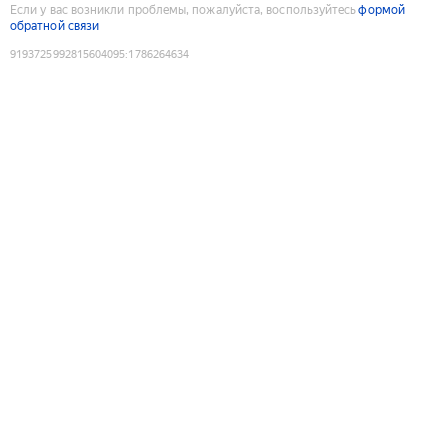
Если у вас возникли проблемы, пожалуйста, воспользуйтесь
формой
обратной связи
9193725992815604095
:
1786264634