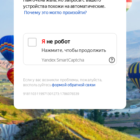
Нам очень жаль, но запросы с вашего
устройства похожи на автоматические.
Почему это могло произойти?
Я не робот
Нажмите, чтобы продолжить
Yandex SmartCaptcha
Если у вас возникли проблемы, пожалуйста,
воспользуйтесь
формой обратной связи
9181103119971301273
:
1786076539