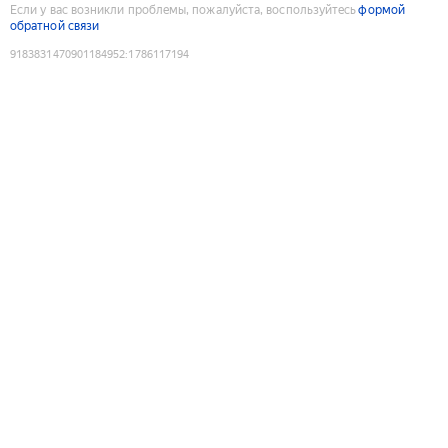
Если у вас возникли проблемы, пожалуйста, воспользуйтесь
формой
обратной связи
9183831470901184952
:
1786117194