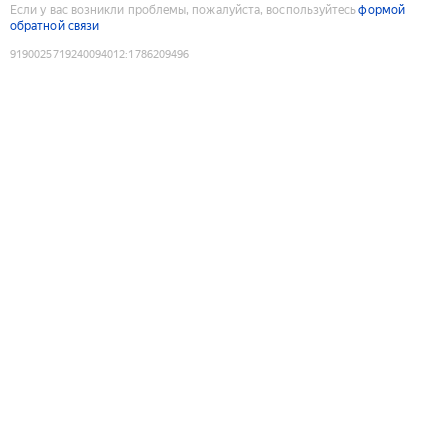
Если у вас возникли проблемы, пожалуйста, воспользуйтесь
формой
обратной связи
9190025719240094012
:
1786209496