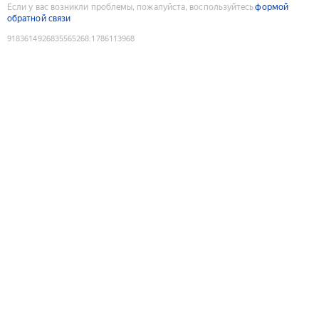
Если у вас возникли проблемы, пожалуйста, воспользуйтесь
формой
обратной связи
9183614926835565268
:
1786113968