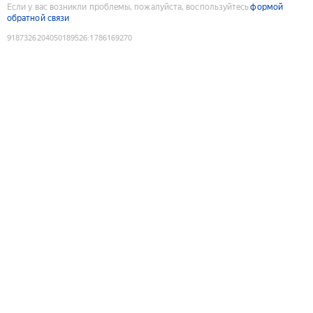
Если у вас возникли проблемы, пожалуйста, воспользуйтесь
формой
обратной связи
9187326204050189526
:
1786169270