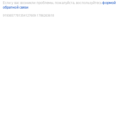
Если у вас возникли проблемы, пожалуйста, воспользуйтесь
формой
обратной связи
9193657781354127609
:
1786263618