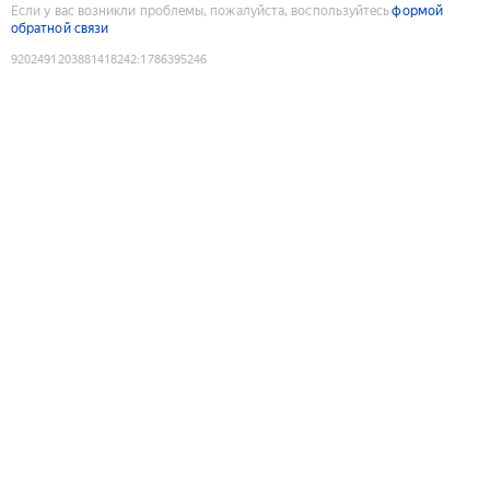
Если у вас возникли проблемы, пожалуйста, воспользуйтесь
формой
обратной связи
9202491203881418242
:
1786395246