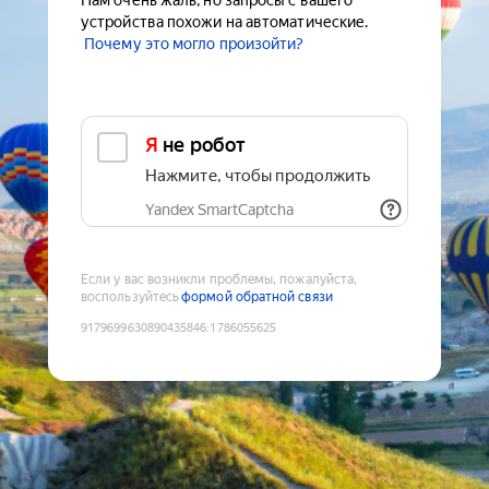
Нам очень жаль, но запросы с вашего
устройства похожи на автоматические.
Почему это могло произойти?
Я не робот
Нажмите, чтобы продолжить
Yandex SmartCaptcha
Если у вас возникли проблемы, пожалуйста,
воспользуйтесь
формой обратной связи
9179699630890435846
:
1786055625