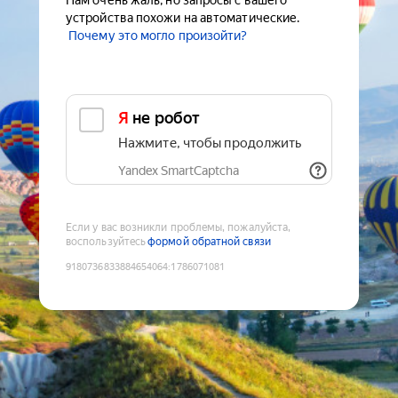
Нам очень жаль, но запросы с вашего
устройства похожи на автоматические.
Почему это могло произойти?
Я не робот
Нажмите, чтобы продолжить
Yandex SmartCaptcha
Если у вас возникли проблемы, пожалуйста,
воспользуйтесь
формой обратной связи
9180736833884654064
:
1786071081