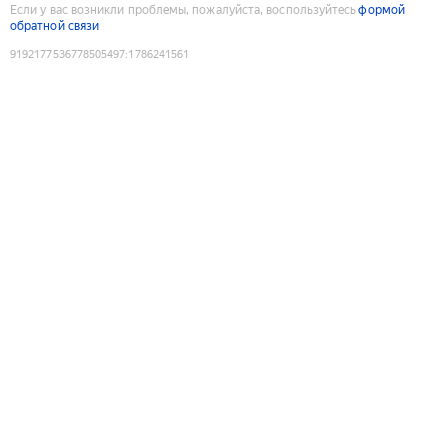
Если у вас возникли проблемы, пожалуйста, воспользуйтесь
формой
обратной связи
9192177536778505497
:
1786241561