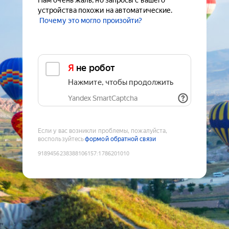
Нам очень жаль, но запросы с вашего
устройства похожи на автоматические.
Почему это могло произойти?
Я не робот
Нажмите, чтобы продолжить
Yandex SmartCaptcha
Если у вас возникли проблемы, пожалуйста,
воспользуйтесь
формой обратной связи
9189456238388106157
:
1786201010