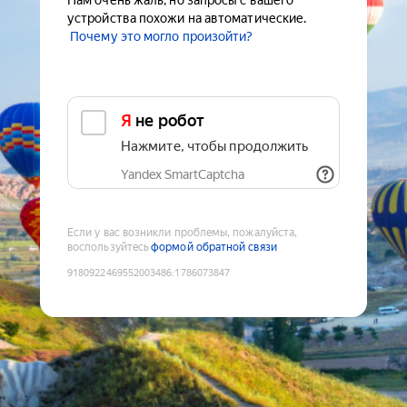
Нам очень жаль, но запросы с вашего
устройства похожи на автоматические.
Почему это могло произойти?
Я не робот
Нажмите, чтобы продолжить
Yandex SmartCaptcha
Если у вас возникли проблемы, пожалуйста,
воспользуйтесь
формой обратной связи
9180922469552003486
:
1786073847