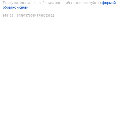
Если у вас возникли проблемы, пожалуйста, воспользуйтесь
формой
обратной связи
9181581164997976380
:
1786083662