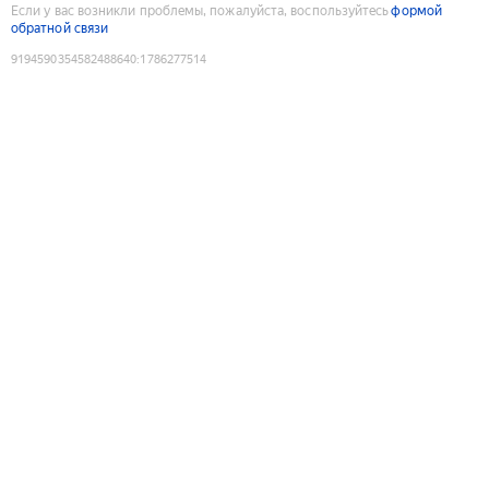
Если у вас возникли проблемы, пожалуйста, воспользуйтесь
формой
обратной связи
9194590354582488640
:
1786277514