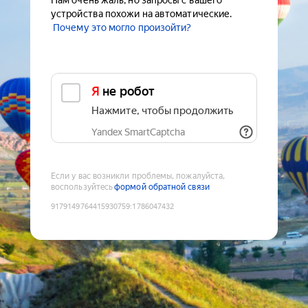
Нам очень жаль, но запросы с вашего
устройства похожи на автоматические.
Почему это могло произойти?
Я не робот
Нажмите, чтобы продолжить
Yandex SmartCaptcha
Если у вас возникли проблемы, пожалуйста,
воспользуйтесь
формой обратной связи
9179149764415930759
:
1786047432