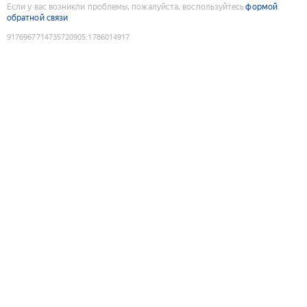
Если у вас возникли проблемы, пожалуйста, воспользуйтесь
формой
обратной связи
9176967714735720905
:
1786014917