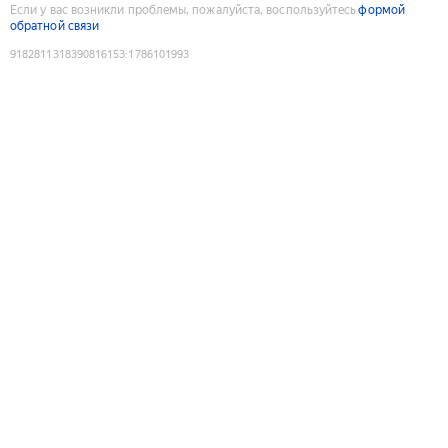
Если у вас возникли проблемы, пожалуйста, воспользуйтесь
формой
обратной связи
9182811318390816153
:
1786101993