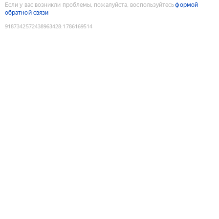
Если у вас возникли проблемы, пожалуйста, воспользуйтесь
формой
обратной связи
9187342572438963428
:
1786169514