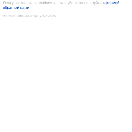
Если у вас возникли проблемы, пожалуйста, воспользуйтесь
формой
обратной связи
9191597938862650614
:
1786232924