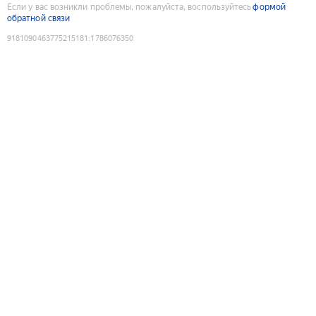
Если у вас возникли проблемы, пожалуйста, воспользуйтесь
формой
обратной связи
9181090463775215181
:
1786076350