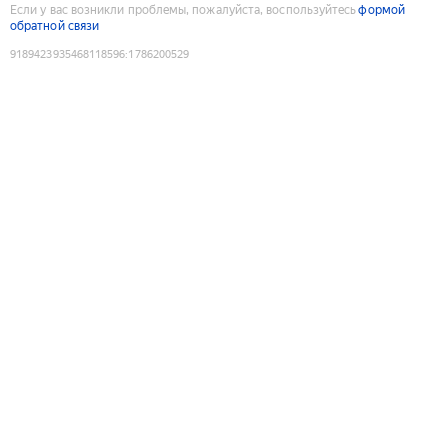
Если у вас возникли проблемы, пожалуйста, воспользуйтесь
формой
обратной связи
9189423935468118596
:
1786200529