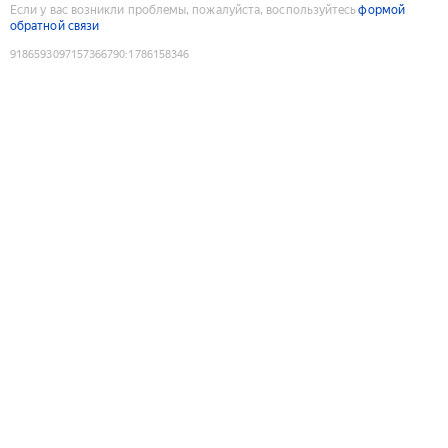
Если у вас возникли проблемы, пожалуйста, воспользуйтесь
формой
обратной связи
9186593097157366790
:
1786158346