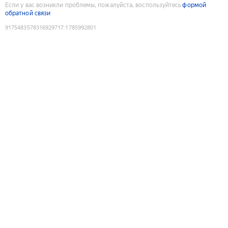
Если у вас возникли проблемы, пожалуйста, воспользуйтесь
формой
обратной связи
9175483578316929717
:
1785992801