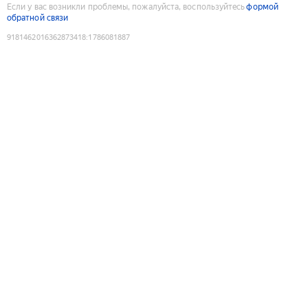
Если у вас возникли проблемы, пожалуйста, воспользуйтесь
формой
обратной связи
9181462016362873418
:
1786081887