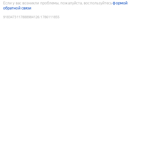
Если у вас возникли проблемы, пожалуйста, воспользуйтесь
формой
обратной связи
9183473117888984126
:
1786111855