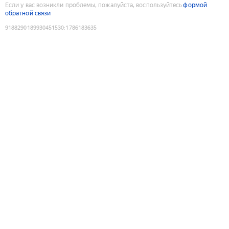
Если у вас возникли проблемы, пожалуйста, воспользуйтесь
формой
обратной связи
9188290189930451530
:
1786183635