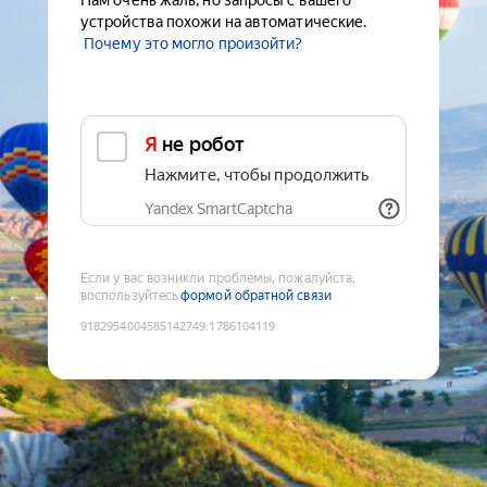
Нам очень жаль, но запросы с вашего
устройства похожи на автоматические.
Почему это могло произойти?
Я не робот
Нажмите, чтобы продолжить
Yandex SmartCaptcha
Если у вас возникли проблемы, пожалуйста,
воспользуйтесь
формой обратной связи
9182954004585142749
:
1786104119