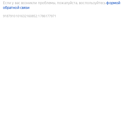
Если у вас возникли проблемы, пожалуйста, воспользуйтесь
формой
обратной связи
9187910101632160852
:
1786177971