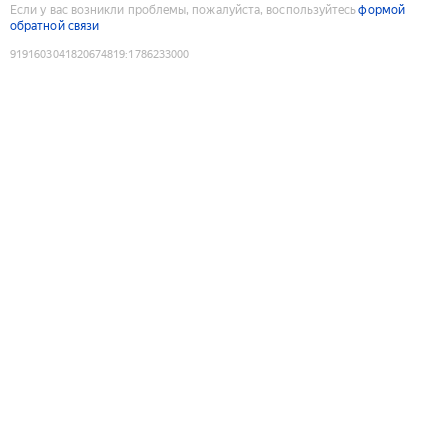
Если у вас возникли проблемы, пожалуйста, воспользуйтесь
формой
обратной связи
9191603041820674819
:
1786233000