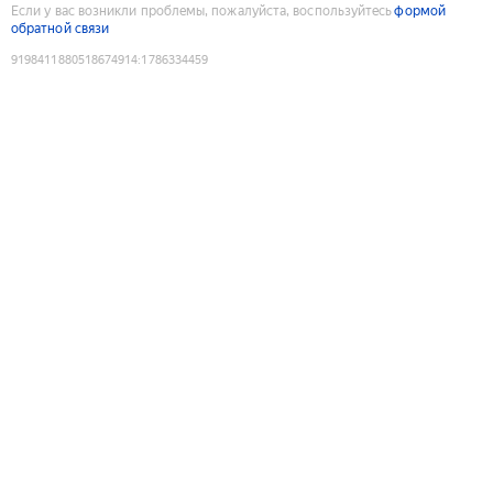
Если у вас возникли проблемы, пожалуйста, воспользуйтесь
формой
обратной связи
9198411880518674914
:
1786334459