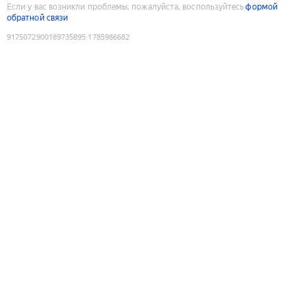
Если у вас возникли проблемы, пожалуйста, воспользуйтесь
формой
обратной связи
9175072900189735895
:
1785986682