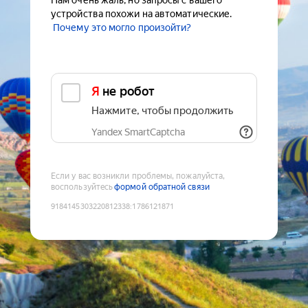
Нам очень жаль, но запросы с вашего
устройства похожи на автоматические.
Почему это могло произойти?
Я не робот
Нажмите, чтобы продолжить
Yandex SmartCaptcha
Если у вас возникли проблемы, пожалуйста,
воспользуйтесь
формой обратной связи
9184145303220812338
:
1786121871