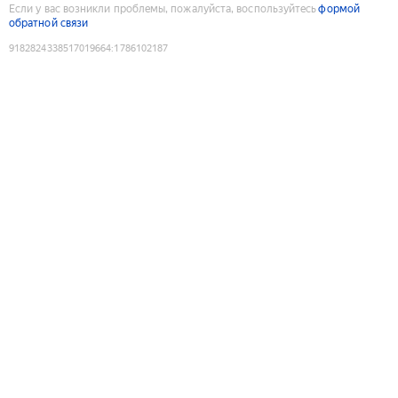
Если у вас возникли проблемы, пожалуйста, воспользуйтесь
формой
обратной связи
9182824338517019664
:
1786102187