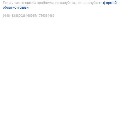
Если у вас возникли проблемы, пожалуйста, воспользуйтесь
формой
обратной связи
9198413880028468935
:
1786334489