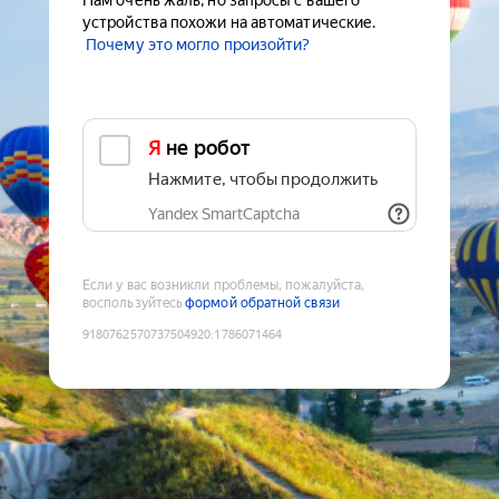
Нам очень жаль, но запросы с вашего
устройства похожи на автоматические.
Почему это могло произойти?
Я не робот
Нажмите, чтобы продолжить
Yandex SmartCaptcha
Если у вас возникли проблемы, пожалуйста,
воспользуйтесь
формой обратной связи
9180762570737504920
:
1786071464