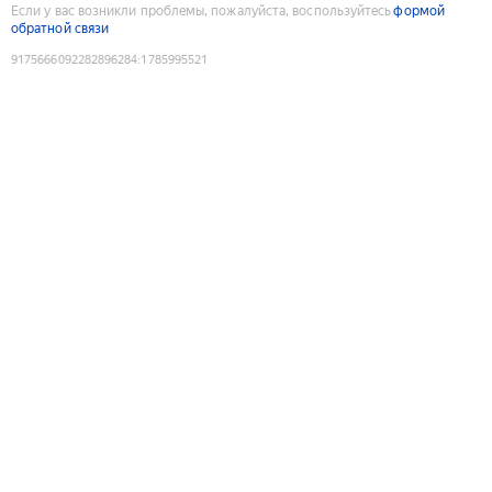
Если у вас возникли проблемы, пожалуйста, воспользуйтесь
формой
обратной связи
9175666092282896284
:
1785995521