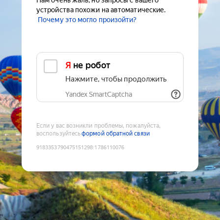
Нам очень жаль, но запросы с вашего
устройства похожи на автоматические.
Почему это могло произойти?
Я не робот
Нажмите, чтобы продолжить
Yandex SmartCaptcha
Если у вас возникли проблемы, пожалуйста,
воспользуйтесь
формой обратной связи
9183353790475151298
:
1786110076