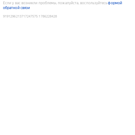
Если у вас возникли проблемы, пожалуйста, воспользуйтесь
формой
обратной связи
9191296213717247575
:
1786228428