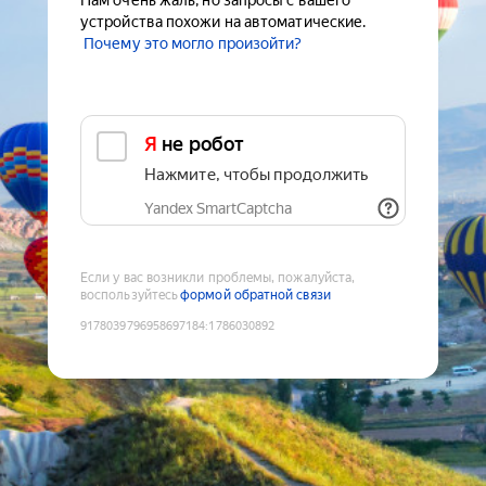
Нам очень жаль, но запросы с вашего
устройства похожи на автоматические.
Почему это могло произойти?
Я не робот
Нажмите, чтобы продолжить
Yandex SmartCaptcha
Если у вас возникли проблемы, пожалуйста,
воспользуйтесь
формой обратной связи
9178039796958697184
:
1786030892