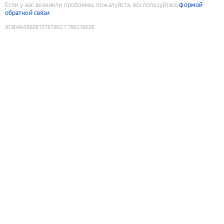
Если у вас возникли проблемы, пожалуйста, воспользуйтесь
формой
обратной связи
9190464560813761902
:
1786216035