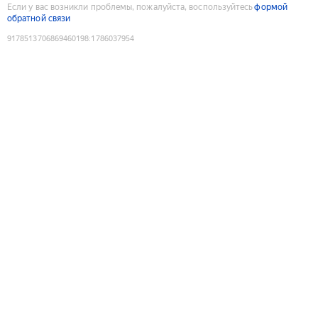
Если у вас возникли проблемы, пожалуйста, воспользуйтесь
формой
обратной связи
9178513706869460198
:
1786037954