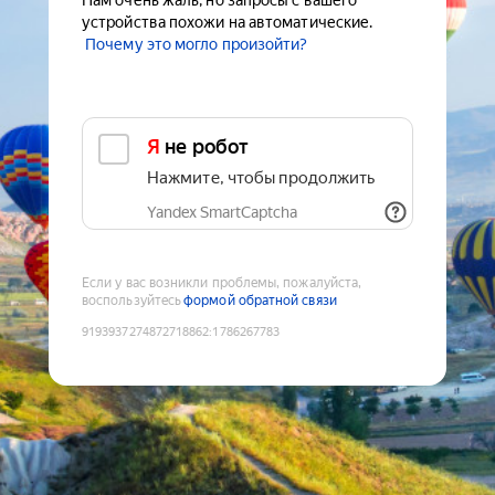
Нам очень жаль, но запросы с вашего
устройства похожи на автоматические.
Почему это могло произойти?
Я не робот
Нажмите, чтобы продолжить
Yandex SmartCaptcha
Если у вас возникли проблемы, пожалуйста,
воспользуйтесь
формой обратной связи
9193937274872718862
:
1786267783