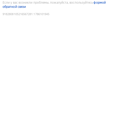
Если у вас возникли проблемы, пожалуйста, воспользуйтесь
формой
обратной связи
9182808105216567281
:
1786101945