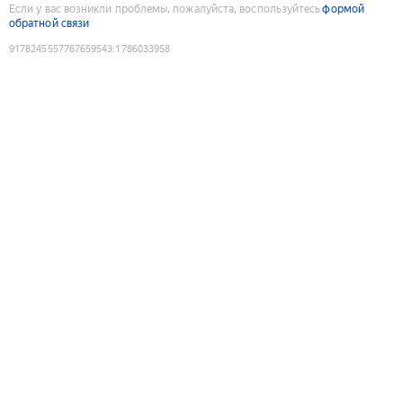
Если у вас возникли проблемы, пожалуйста, воспользуйтесь
формой
обратной связи
9178245557767659543
:
1786033958